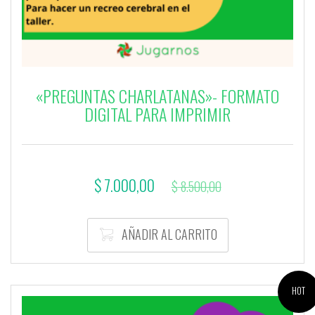
«PREGUNTAS CHARLATANAS»- FORMATO
DIGITAL PARA IMPRIMIR
El
El
$
7.000,00
$
8.500,00
precio
precio
actual
original
AÑADIR AL CARRITO
es:
era:
$ 7.000,00.
$ 8.500,00.
HOT