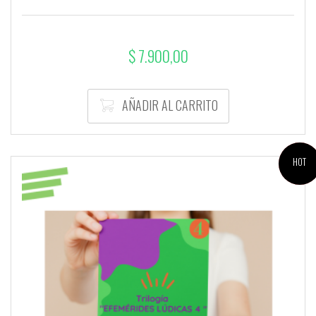
$
7.900,00
AÑADIR AL CARRITO
¡OFERTA!
HOT