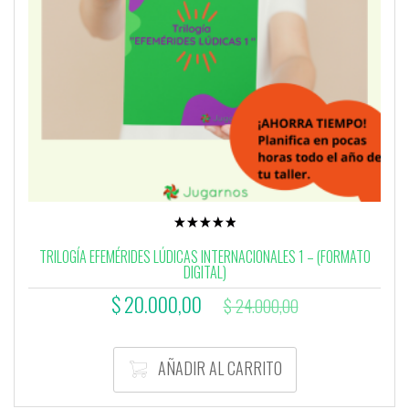
Valorado
con
TRILOGÍA EFEMÉRIDES LÚDICAS INTERNACIONALES 1 – (FORMATO
5.00
DIGITAL)
de 5
El
El
$
20.000,00
$
24.000,00
precio
precio
actual
original
AÑADIR AL CARRITO
es:
era: