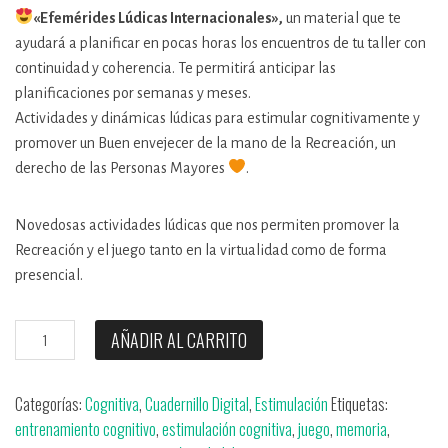
«Efemérides Lúdicas Internacionales»,
un material que te
ayudará a planificar en pocas horas los encuentros de tu taller con
continuidad y coherencia. Te permitirá anticipar las
planificaciones por semanas y meses.
Actividades y dinámicas lúdicas para estimular cognitivamente y
promover un Buen envejecer de la mano de la Recreación, un
derecho de las Personas Mayores
.
Novedosas actividades lúdicas que nos permiten promover la
Recreación y el juego tanto en la virtualidad como de forma
presencial.
COLECCIÓN
AÑADIR AL CARRITO
-
Efemérides
Categorías:
Cognitiva
,
Cuadernillo Digital
,
Estimulación
Etiquetas:
Lúdicas
entrenamiento cognitivo
,
estimulación cognitiva
,
juego
,
memoria
,
Internacionales