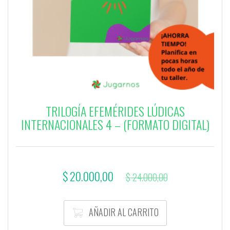
TRILOGÍA EFEMÉRIDES LÚDICAS
INTERNACIONALES 4 – (FORMATO DIGITAL)
El
El
$
20.000,00
$
24.000,00
precio
precio
actual
original
AÑADIR AL CARRITO
es:
era: