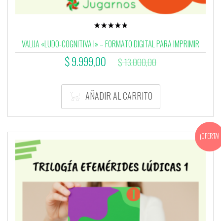
Valorado
con
VALIJA «LUDO-COGNITIVA I» – FORMATO DIGITAL PARA IMPRIMIR
5.00
de 5
El
El
$
9.999,00
$
13.000,00
precio
precio
actual
original
AÑADIR AL CARRITO
es:
era:
$ 9.999,00.
$ 13.000,00.
¡OFERTA!