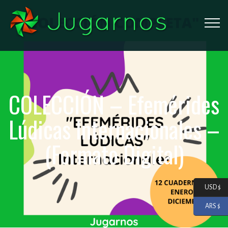
COLECCIÓN – Efemérides
Lúdicas Internacionales –
(Formato Digital)
USD $
ARS $