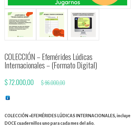
COLECCIÓN – Efemérides Lúdicas
Internacionales – (Formato Digital)
El
El
$
72.000,00
$
96.000,00
cio
precio
ual
original
es:
era:
COLECCIÓN «EFEMÉRIDES LÚDICAS INTERNACIONALES, incluye
0.
$ 96.000,00.
DOCE cuadernillos uno para cada mes del año.