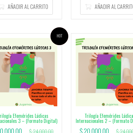
original
AÑADIR AL CARRITO
AÑADIR AL CARRIT
era:
 96.000,00.
¡OFERTA!
HOT
rilogía Efemérides Lúdicas
Trilogía Efemérides Lúdic
nacionales 3 – (Formato Digital)
Internacionales 2 – (Formato Di
El
El
El
0.000,00
$
20.000,00
$
24.000,00
$
24.00