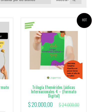
¡OFERTA!
HOT
ormato
Trilogía Efemérides Lúdicas
Internacionales 4 – (Formato
Digital)
El
El
$
20.000,00
$
24.000,00