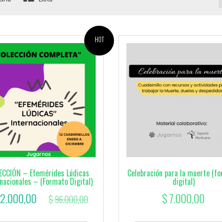
¡OFERTA!
HOT
ECCIÓN – Efemérides Lúdicas
Celebración para la muerte (f
nacionales – (Formato Digital)
digital)
El
2.000,00
$
7.000,00
$
96.000,00
precio