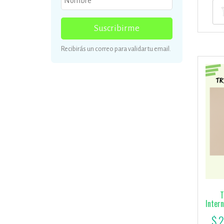
actual
es:
Suscribirme
$ 72.000,00.
$
Recibirás un correo para validar tu email.
T
Inter
El
$
2