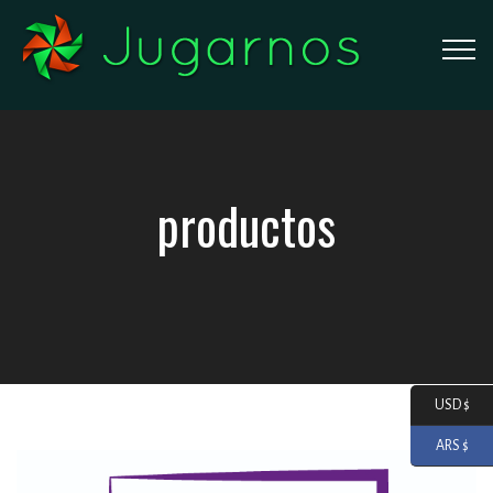
productos
USD $
ARS $