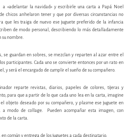
ta a «adelantar la navidad» y escribirle una carta a Papá Noel
de chicos anhelaron tener y que por diversas circunstancias no
a que les traiga de nuevo ese juguete preferido de la infancia
escriben de modo personal, describiendo lo más detalladamente
on su nombre.
as, se guardan en sobres, se mezclan y reparten al azar entre el
los
participantes. Cada uno se convierte entonces por un rato en
l, y será el encargado de cumplir el sueño de su compañero.
inador reparte revistas, diarios, papeles de colores, tijeras y
o, para que a partir de lo que cada uno lea en la carta, imagine
el objeto deseado por su compañero, y plasme ese juguete en
a a modo de collage. Pueden acompañar esta imagen, con
to de la carta.
a en común y entrega de los juguetes a cada destinatario.