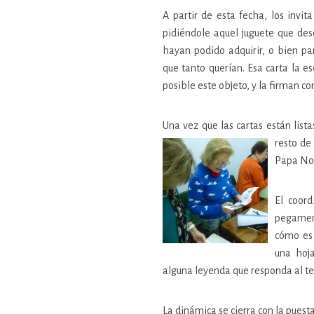
A partir de esta fecha, los invi
pidiéndole aquel juguete que des
hayan podido adquirir, o bien par
que tanto querían. Esa carta la 
posible este objeto, y la firman c
Una vez que las cartas están list
resto de 
Papa Noe
El coord
pegament
cómo es 
una hoj
alguna leyenda que responda al tex
La dinámica se cierra con la puest