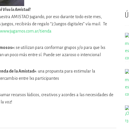
ué Viva la Amistad!
Ú
nuestra AMISTAD jugando, por eso durante todo este mes,
juegos, recibirás de regalo “2 Juegos digitales” vía mail. Te
www.jugarnos.com.ar/tienda
amosos»:
se utilizan para conformar grupos y/o para que lxs
an un poco más entre sí. Puede ser azaroso o intencional
enda de la Amistad»
: una propuesta para estimular la
ntercambio entre lxs participantes
umar recursos lúdicos, creativos y acordes a las necesidades de
la voz!