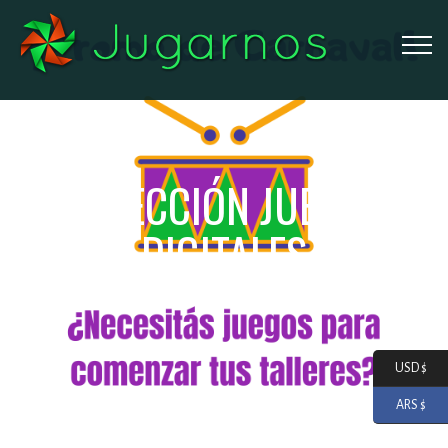
COLECCIÓN JUEGOS
DIGITALES
USD $
ARS $