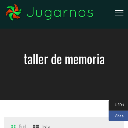
taller de memoria
USD $
ARS $
Grid
Lista