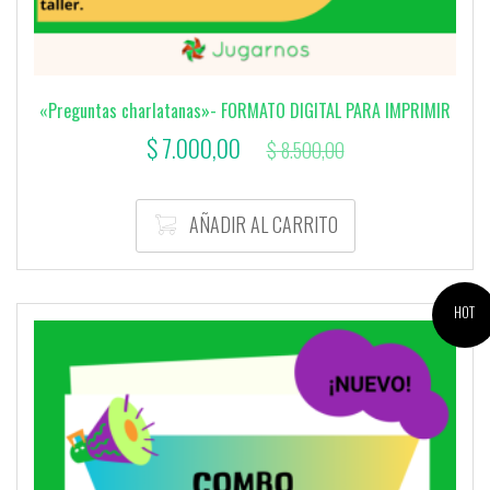
«Preguntas charlatanas»- FORMATO DIGITAL PARA IMPRIMIR
El
El
$
7.000,00
$
8.500,00
precio
precio
actual
original
AÑADIR AL CARRITO
es:
era:
$ 7.000,00.
$ 8.500,00.
HOT