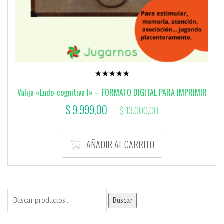
Valorado
con
Valija «Ludo-cognitiva I» – FORMATO DIGITAL PARA IMPRIMIR
5.00
de 5
El
El
$
9.999,00
$
13.000,00
precio
precio
actual
original
AÑADIR AL CARRITO
es:
era:
$ 9.999,00.
$ 13.000,00.
Buscar