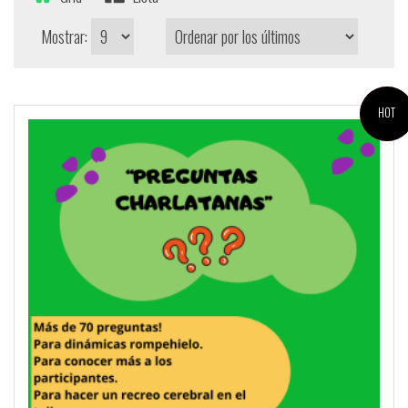
Mostrar:
¡OFERTA!
HOT