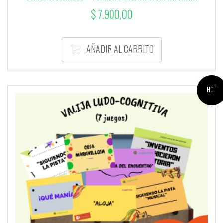
$
7.900,00
AÑADIR AL CARRITO
¡OFERTA!
HOT