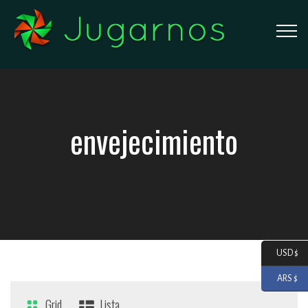
envejecimiento
USD $
ARS $
Grid
Lista