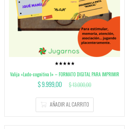
Valorado
con
Valija «Ludo-cognitiva I» – FORMATO DIGITAL PARA IMPRIMIR
5.00
de 5
El
El
$
9.999,00
$
13.000,00
precio
precio
actual
original
AÑADIR AL CARRITO
es:
era:
$ 9.999,00.
$ 13.000,00.